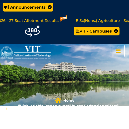
Announcements
- 27 Seat Allotment Results
B.Sc(Hons.) Agriculture - Seat 
VIT - Campuses
ata Science/MCA Online Degree Programmes - Apply Now
Home
“Highly Noble Person Award” by the Federation of Tamil
Sangams of North Americans (FeTNA)