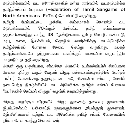
அமெரிக்காவில் வட கரோலினாவில் உள்ள ராலேவில் வடஅமெரிக்க
தமிழ்ச்சங்கப் பேரவை (Federation of Tamil Sangams of
North Americans- FeTna) செயல்பட்டு வருகிறது.
தமிழர் மேம்பாட்டை முக்கிய அம்சமாகக் கொண்டு வட
அமெரிக்காவில் 70-க்கும் மேற்பட்ட தமிழ் சங்கங்களை
ஒருங்கிணைத்து கடந்த 38 ஆண்டுகளாக தமிழ் மொழி, பண்பாடு,
மரபு, கலை, இலக்கியம், தொழில் வளர்ச்சிக்கு வடஅமெரிக்க
தமிழ்ச்சங்கப் பேரவை சேவை செய்து வருகிறது. உலகத்
தமிழர்களிடையே ஒற்றுமையை வளர்க்கும் வகையில் வருடாந்திர
மாநாடும் நடத்தி வருகிறது.
அதன் ஒரு பகுதியாக, சர்வதேச அளவில் உயர்கல்வியில் சிறப்பான
சேவை புரிந்து வரும் வேலூர் விஐடி பல்கலைக்கழகத்தின் வேந்தர்
டாக்டர் கோ.விசுவநாதனுக்கு, வட கரோலினாவில் உள்ள ராலேவில்
நடைபெற்ற நிகழ்ச்சியில் வட அமெரிக்க தமிழ்ச் சங்கப் பேரவை
“உயர்தனிச் செம்மல் விருது” வழங்கி கவுரவித்துள்ளது.
விருது வழங்கும் விழாவில் விஐடி துணைத் தலைவர் முனைவர்.
ஜி.வி.செல்வம், பன்னாட்டு உறவுகளுக்கான இயக்குநர் முனைவர்.
ஆர்.சீனிவாசன் மற்றும் வட அமெரிக்க தமிழ் சங்கப் பேரவையின்
நிர்வாகிகள் கலந்து கொண்டனர்.